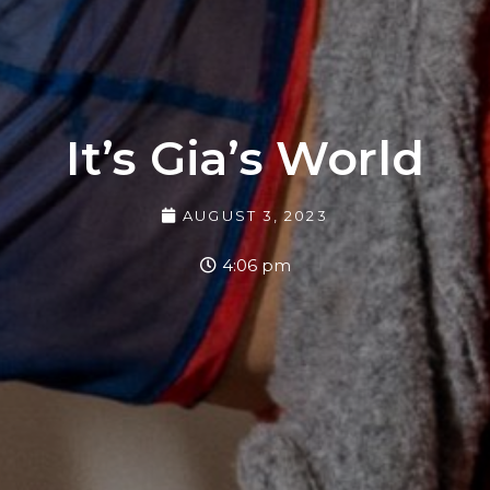
It’s Gia’s World
AUGUST 3, 2023
4:06 pm